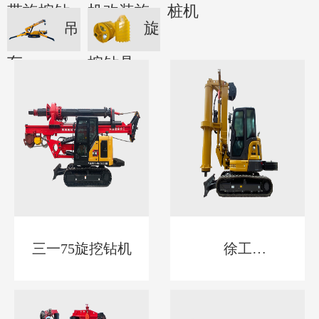
带旋挖钻
机改装旋
桩机
吊
旋
机
挖钻机
车
挖钻具
三一75旋挖钻机
徐工
55LEDONG.COM