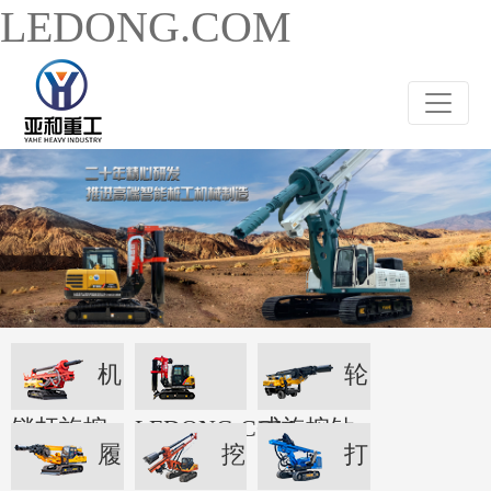
LEDONG.COM
机
轮
锁杆旋挖
LEDONG.COM
式旋挖钻
履
挖
打
机
机