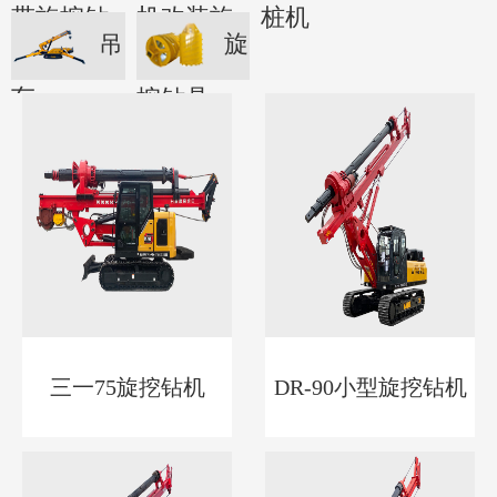
带旋挖钻
机改装旋
桩机
吊
旋
机
挖钻机
车
挖钻具
三一75旋挖钻机
DR-90小型旋挖钻机