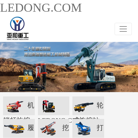
LEDONG.COM
机
轮
锁杆旋挖
LEDONG.COM
式旋挖钻
履
挖
打
机
机