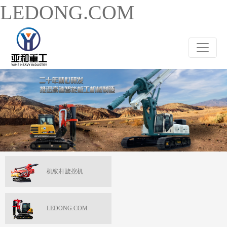
LEDONG.COM
机锁杆旋挖机
LEDONG.COM