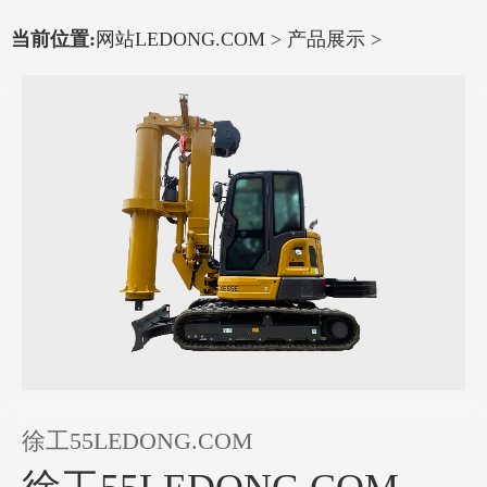
当前位置:
网站LEDONG.COM
>
产品展示
>
徐工55LEDONG.COM