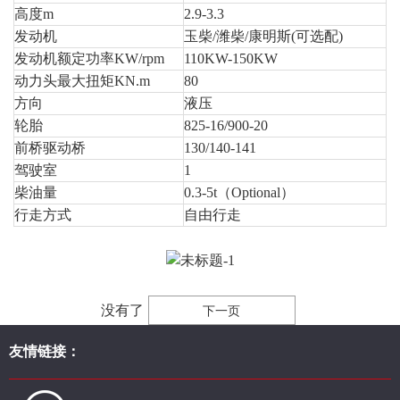
高度m
2.9-3.3
发动机
玉柴/潍柴/康明斯(可选配)
发动机额定功率KW/rpm
110KW-150KW
动力头最大扭矩KN.m
80
方向
液压
轮胎
825-16/900-20
前桥驱动桥
130/140-141
驾驶室
1
柴油量
0.3-5t（Optional）
行走方式
自由行走
没有了
下一页
友情链接：