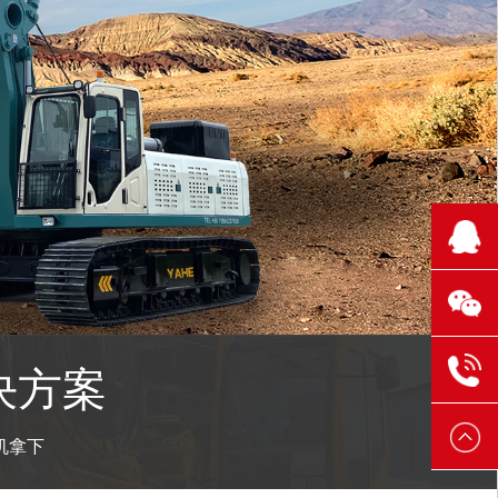
210
1106
131
304
6521
131
决方案
3888
6521
机拿下