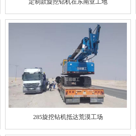
定制款旋挖钻机在东南亚工地
285旋挖钻机抵达荒漠工场