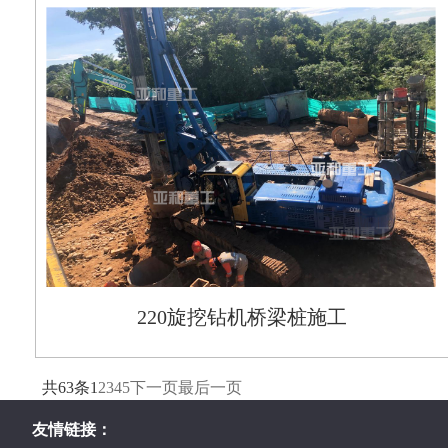
220旋挖钻机桥梁桩施工
共63条
1
2
3
4
5
下一页
最后一页
友情链接：