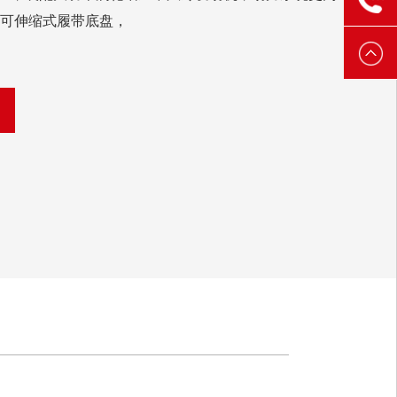
型可伸缩式履带底盘，
3888
6521
3888