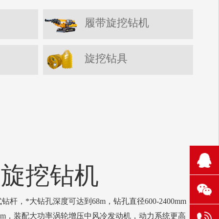
履带旋挖钻机
旋挖钻具
210
5 旋挖钻机
1106
131
杆，*大钻孔深度可达到68m，钻孔直径600-2400mm，
KN.m，装配大功率涡轮增压中风冷发动机，动力系统更高
304
6521
131