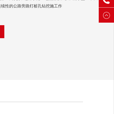
连续性的公路旁路灯桩孔钻挖施工作
3888
6521
3888