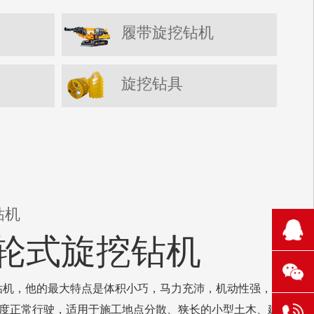
履带旋挖钻机
旋挖钻具
钻机
210
60轮式旋挖钻机
1106
131
钻机，他的最大特点是体积小巧，马力充沛，机动性强，可
的速度正常行驶，适用于施工地点分散、狭长的小型土木、建
304
6521
131