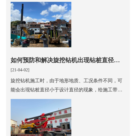
常工作中，只需管理好燃油、光滑油、水和空气，就
可减少机器 70% 的故障。
如何预防和解决旋挖钻机出现钻桩直径小
于设计直径
[21-04-02]
旋挖钻机施工时，由于地形地质、工况条件不同，可
能会出现钻桩直径小于设计直径的现象，给施工带来
困难，遇到这种情况，山东亚和重工小编建议大家仔
细排查以下几个方面，来解决 小型旋挖钻机 钻桩直径
低于设计数据。 首先，亚和重工先教大家如何预防和
解决