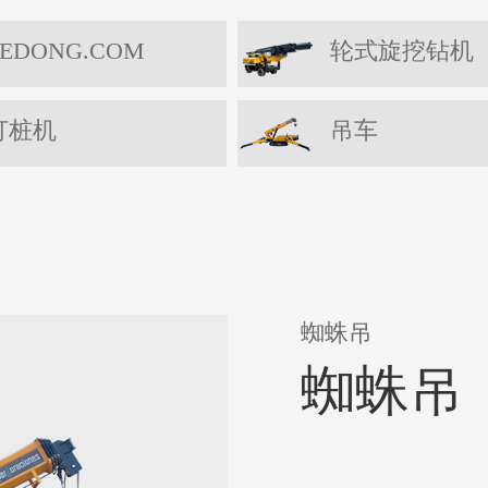
EDONG.COM
轮式旋挖钻机
打桩机
吊车
蜘蛛吊
蜘蛛吊