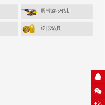
履带旋挖钻机
旋挖钻具
210
1106
131
304
6521
131