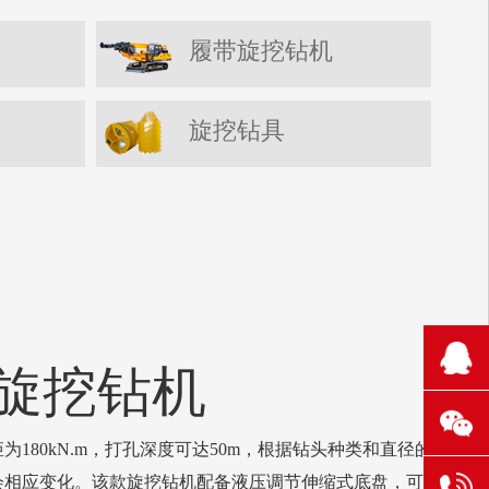
履带旋挖钻机
旋挖钻具
210
80旋挖钻机
1106
131
180kN.m，打孔深度可达50m，根据钻头种类和直径的
会相应变化。该款旋挖钻机配备液压调节伸缩式底盘，可根
304
6521
131