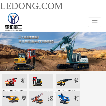
LEDONG.COM
机
轮
锁杆旋挖
LEDONG.COM
式旋挖钻
履
挖
打
机
机