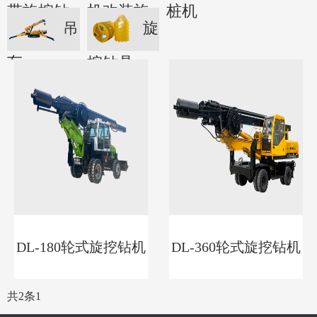
带旋挖钻
机改装旋
桩机
吊
旋
机
挖钻机
车
挖钻具
DL-180轮式旋挖钻机
DL-360轮式旋挖钻机
共2条
1