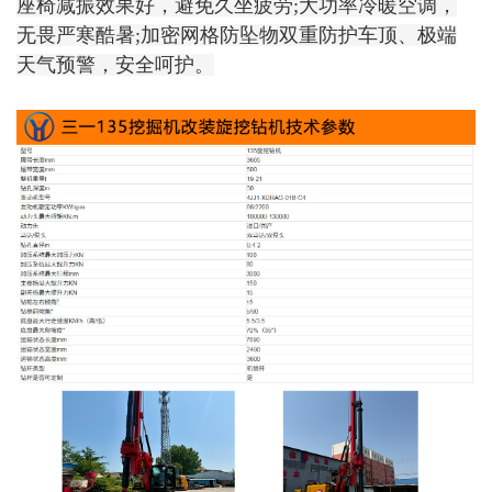
座椅减振效果好，避免久坐疲劳;大功率冷暖空调，
无畏严寒酷暑;加密网格防坠物双重防护车顶、极端
天气预警，安全呵护。