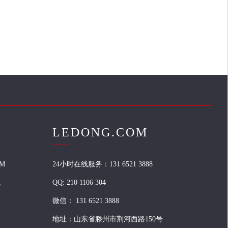
LEDONG.COM
OM
24小时在线服务：131 6521 3888
机
QQ:
210 1106 304
微信：
131 6521 3888
地址：山东省滕州市荆河西路150号