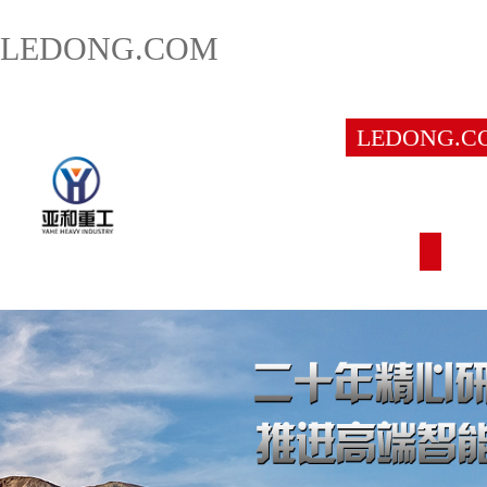
LEDONG.COM
LEDONG.C