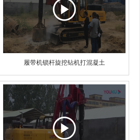
履带机锁杆旋挖钻机打混凝土