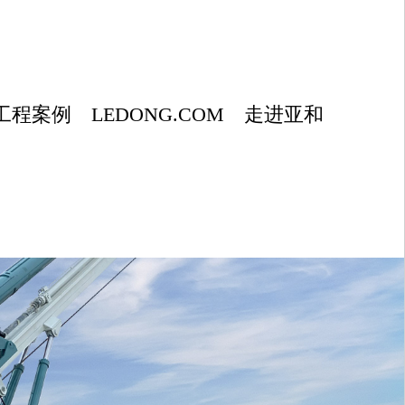
工程案例
LEDONG.COM
走进亚和