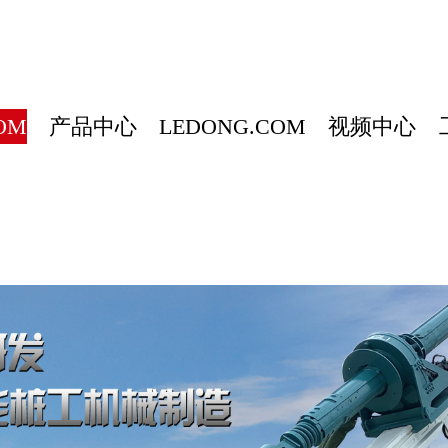
OM
产品中心
LEDONG.COM
视频中心