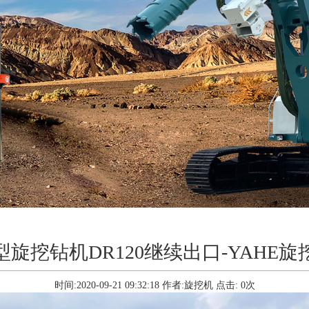
型旋挖钻机DR120继续出口-YAHE旋
时间:2020-09-21 09:32:18
作者:旋挖机
点击:
0
次