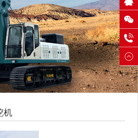
210
1106
131
304
6521
131
3888
6521
3888
挖机